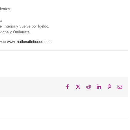
ientes:
a
l interior y vuelve por Igeldo.
oncha y Ondarreta.
a web
www.triatlonatleticoss.com.
Facebook
X
Reddit
LinkedIn
Pinterest
Cor
elec