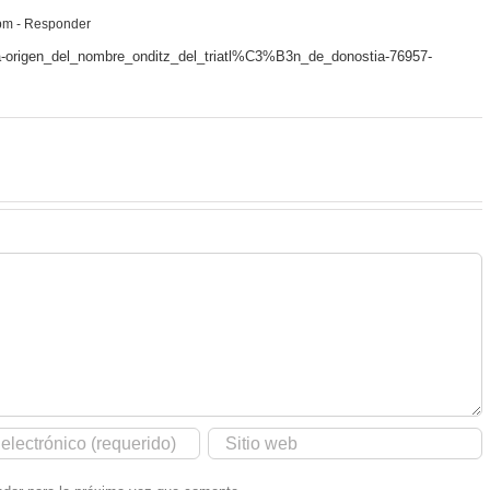
 pm
- Responder
a-origen_del_nombre_onditz_del_triatl%C3%B3n_de_donostia-76957-