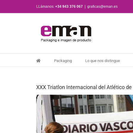
Saltar
LLámanos:
+34 943 376 067
|
graficas@eman.es
al
contenido
Packaging
Lo que nos distingue
XXX Triatlon Internacional del Atlético d