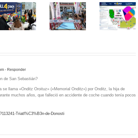
 pm
- Responder
lón de San Sebastián?
a se llama «Onditz Oroituz» («Memorial Onditz») por Onditz, la hija de
durante muchos años, que falleció en accidente de coche cuando tenía pocos
hp?113241-Triatl%C3%B3n-de-Donosti