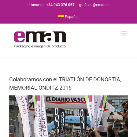
Saltar
LLámanos:
+34 943 376 067
|
graficas@eman.es
al
contenido
Español
Colaboramos con el TRIATLÓN DE DONOSTIA,
MEMORIAL ONDITZ 2016