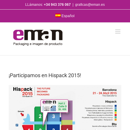
Saltar
LLámanos:
+34 943 376 067
|
graficas@eman.es
al
contenido
Español
¡Participamos en Hispack 2015!