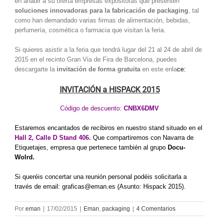
en añadir a su oferta empresas expositoras que presenten
soluciones innovadoras para la fabricación de packaging
, tal
como han demandado varias firmas de alimentación, bebidas,
perfumería, cosmética o farmacia que visitan la feria.
Si quieres asistir a la feria que tendrá lugar del 21 al 24 de abril de
2015 en el recinto Gran Via de Fira de Barcelona, puedes
descargarte la
invitación de forma gratuita
en este enla
ce:
INVITACIÓN a HISPACK 2015
Código de descuento:
CNBX6DMV
Estaremos encantados de recibiros en nuestro stand situado en el
Hall 2, Calle D Stand 406.
Que compartiremos con Navarra de
Etiquetajes, empresa que pertenece también al grupo
Docu-
Wolrd.
Si queréis concertar una reunión personal podéis solicitarla a
través de email:
graficas@eman.es
(Asunto: Hispack 2015).
Por
eman
|
17/02/2015
|
Eman
,
packaging
|
4 Comentarios