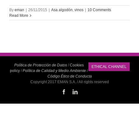
By
eman
|
26/11/2015
|
Asa algodón
,
vinos
|
10 Comments
Read More
Política de Protección de Datos
/
Cookies
ETHICAL CHANNEL
policy
/
Política de Calidad y Medio Ambiente
/
Código Ético de Conducta
Copyright 2017 EMAN S.A. / All rights reserved
Facebook
LinkedIn