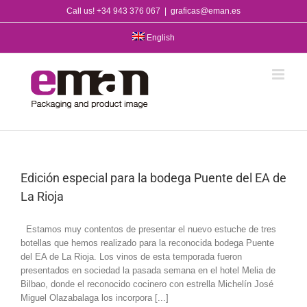
Skip
Call us! +34 943 376 067
|
graficas@eman.es
to
content
English
Edición especial para la bodega Puente del EA de
La Rioja
Estamos muy contentos de presentar el nuevo estuche de tres
botellas que hemos realizado para la reconocida bodega Puente
del EA de La Rioja. Los vinos de esta temporada fueron
presentados en sociedad la pasada semana en el hotel Melia de
Bilbao, donde el reconocido cocinero con estrella Michelín José
Miguel Olazabalaga los incorpora [...]