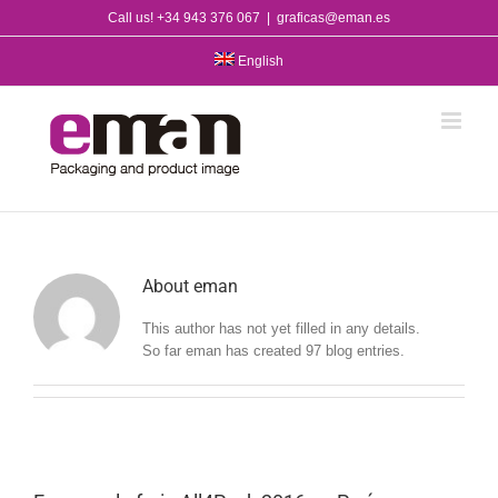
Skip
Call us! +34 943 376 067
|
graficas@eman.es
to
content
English
About
eman
This author has not yet filled in any details.
So far eman has created 97 blog entries.