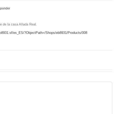
sponder
ine de la casa Añada Real.
/eb8931.sf/es_ES/?ObjectPath=/Shops/eb8931/Products/008