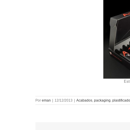
Est
Por
eman
|
12/12/2013
|
Acabados
,
packaging
,
plastificad