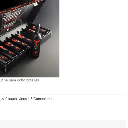
uche para ocho botellas
o
,
soft touch
,
vinos
|
6 Comentarios