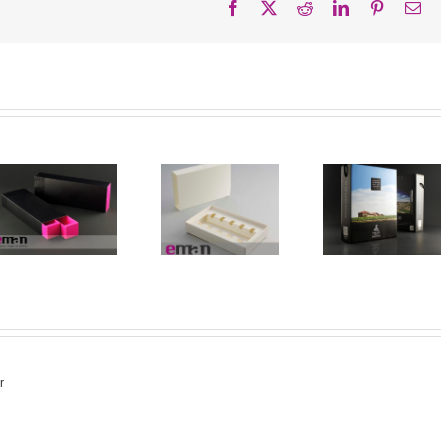
Facebook
X
Reddit
LinkedIn
Pinterest
Cor
elec
r