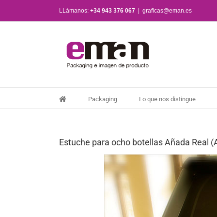
Saltar
LLámanos:
+34 943 376 067
|
graficas@eman.es
al
contenido
Packaging
Lo que nos distingue
Estuche para ocho botellas Añada Real (A