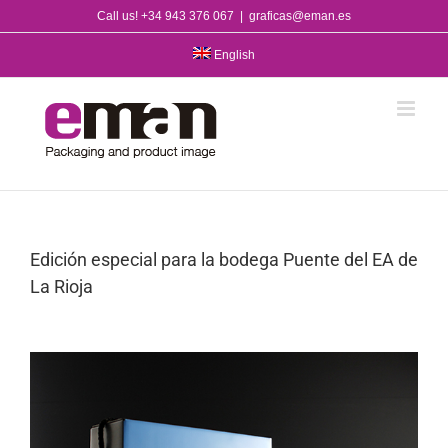
Skip
Call us! +34 943 376 067
|
graficas@eman.es
to
content
English
Edición especial para la bodega Puente del EA de
La Rioja