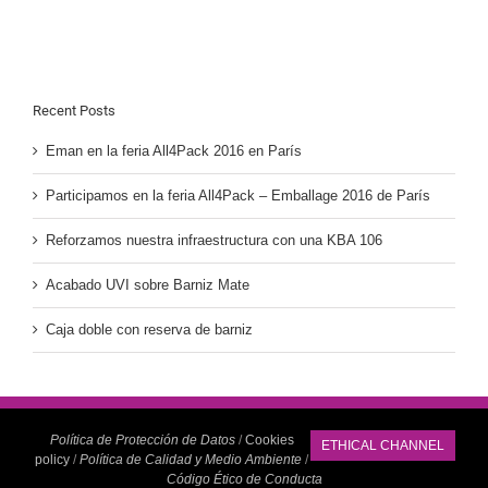
Recent Posts
Eman en la feria All4Pack 2016 en París
Participamos en la feria All4Pack – Emballage 2016 de París
Reforzamos nuestra infraestructura con una KBA 106
Acabado UVI sobre Barniz Mate
Caja doble con reserva de barniz
Política de Protección de Datos
/
Cookies
ETHICAL CHANNEL
policy
/
Política de Calidad y Medio Ambiente
/
Código Ético de Conducta