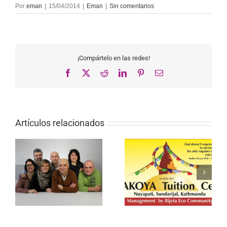
Por
eman
|
15/04/2014
|
Eman
|
Sin comentarios
¡Compártelo en las redes!
Facebook
X
Reddit
LinkedIn
Pinterest
Correo
electrónico
Artículos relacionados