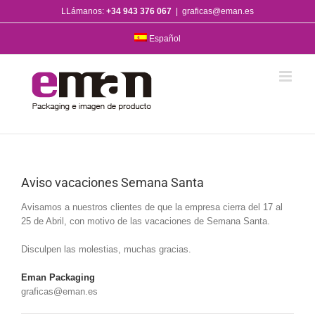
Saltar
LLámanos:
+34 943 376 067
|
graficas@eman.es
al
contenido
Español
Aviso vacaciones Semana Santa
Avisamos a nuestros clientes de que la empresa cierra del 17 al
25 de Abril, con motivo de las vacaciones de Semana Santa.
Disculpen las molestias, muchas gracias.
Eman Packaging
graficas@eman.es