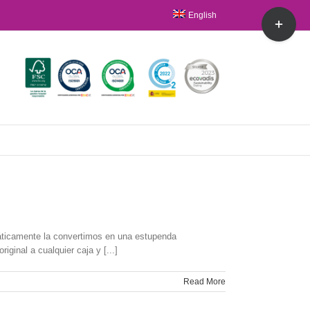
Toggle
English
Sliding
Bar
Area
máticamente la convertimos en una estupenda
ginal a cualquier caja y [...]
Read More