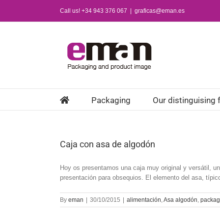
Skip
Call us! +34 943 376 067
|
graficas@eman.es
to
content
Packaging
Our distinguising 
Caja con asa de algodón
Hoy os presentamos una caja muy original y versátil, u
presentación para obsequios. El elemento del asa, típico
By
eman
|
30/10/2015
|
alimentación
,
Asa algodón
,
packag