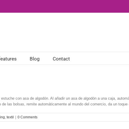
features
Blog
Contact
n estuche con asa de algodón. Al añadir un asa de algodón a una caja, auto
 de las bolsas, remite automáticamente al mundo del comercio, da un toque ori
ing
,
textil
|
0 Comments