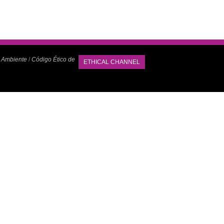
o Ambiente
/
Código Ético de
ETHICAL CHANNEL