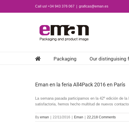
Skip
Call us! +34 943 376 067
|
graficas@eman.es
to
content
Packaging
Our distinguising 
Eman en la feria All4Pack 2016 en París
La semana pasada participamos en la 42º edición de la 
satisfactoria, hemos hecho multitud de nuevos contactos
By
eman
|
22/11/2016
|
Eman
|
22,218 Comments