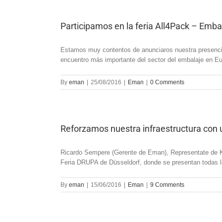
Participamos en la feria All4Pack – Emba
Estamos muy contentos de anunciaros nuestra presencia 
encuentro más importante del sector del embalaje en Eur
By
eman
|
25/08/2016
|
Eman
|
0 Comments
Reforzamos nuestra infraestructura con
Ricardo Sempere (Gerente de Eman), Representate de K
Feria DRUPA de Düsseldorf, donde se presentan todas las
By
eman
|
15/06/2016
|
Eman
|
9 Comments